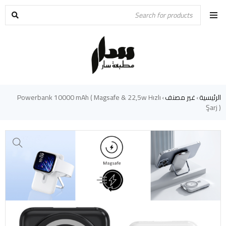
الرئيسية
غير مصنف
Powerbank 10000 mAh ( Magsafe & 22,5w Hızlı
›
›
Şarj )