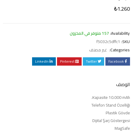
₺
1.260
Availability:
157 متوفر في المخزون
f5032c5dffc1
SKU:
Categories:
غير مصنف
LinkedIn
Pinterest
Twitter
Facebook
الوصف
Kapasite 10.000 mAh.
Telefon Stand Özelliği
Plastik Gövde
Dijital Şarj Göstergesi
MagSafe