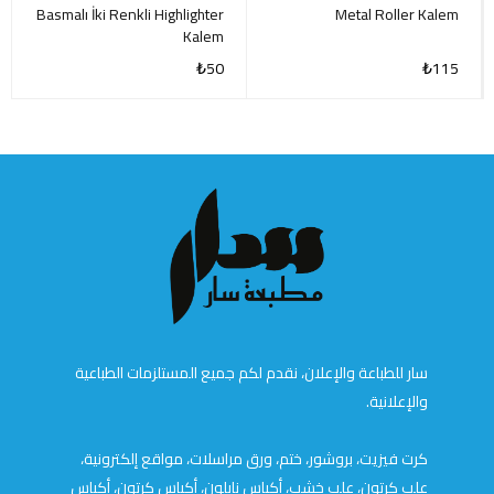
Basmalı İki Renkli Highlighter
Metal Roller Kalem
Kalem
₺
50
₺
115
سار للطباعة والإعلان، نقدم لكم جميع المستلزمات الطباعية
والإعلانية.
كرت فيزيت، بروشور، ختم، ورق مراسلات، مواقع إلكترونية،
علب كرتون، علب خشب، أكياس نايلون، أكياس كرتون، أكياس