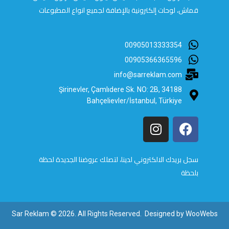
قماش، لوحات إلكترونية بالإضافة لجميع انواع المطبوعات
00905013333354
00905366365596
info@sarreklam.com
Şirinevler, Çamlıdere Sk. NO: 2B, 34188
Bahçelievler/İstanbul, Türkiye
سجل بريدك الالكتروني لدينا، لتصلك عروضنا الجديدة لحظة
بلحظة
Sar Reklam © 2026. All Rights Reserved. Designed by
WooWebs