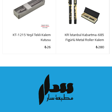
KT-1215 Yeşil Tekli Kalem
685-KR İstanbul Kabartma
Kutusu
Figürlü Metal Roller Kalem
Seti
₺
26
₺
280