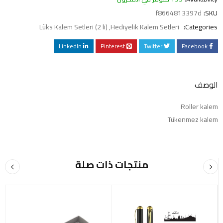
f8664813397d
SKU:
Lüks Kalem Setleri (2 li)
,
Hediyelik Kalem Setleri
Categories:
LinkedIn
Pinterest
Twitter
Facebook
الوصف
Roller kalem
Tükenmez kalem
منتجات ذات صلة