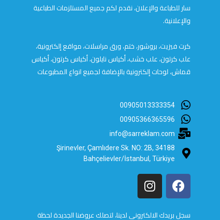
سار للطباعة والإعلان، نقدم لكم جميع المستلزمات الطباعية
والإعلانية.
كرت فيزيت، بروشور، ختم، ورق مراسلات، مواقع إلكترونية،
علب كرتون، علب خشب، أكياس نايلون، أكياس كرتون، أكياس
قماش، لوحات إلكترونية بالإضافة لجميع انواع المطبوعات
00905013333354
00905366365596
info@sarreklam.com
Şirinevler, Çamlıdere Sk. NO: 2B, 34188
Bahçelievler/İstanbul, Türkiye
سجل بريدك الالكتروني لدينا، لتصلك عروضنا الجديدة لحظة