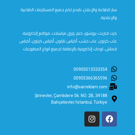
سار للطباعة والإعلان، نقدم لكم جميع المستلزمات الطباعية
والإعلانية.
كرت فيزيت، بروشور، ختم، ورق مراسلات، مواقع إلكترونية،
علب كرتون، علب خشب، أكياس نايلون، أكياس كرتون، أكياس
قماش، لوحات إلكترونية بالإضافة لجميع انواع المطبوعات
00905013333354
00905366365596
info@sarreklam.com
Şirinevler, Çamlıdere Sk. NO: 2B, 34188
Bahçelievler/İstanbul, Türkiye