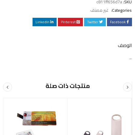
c811ff656d7a
SKU:
Categories:
غير مصنف
LinkedIn
Pinterest
Twitter
Facebook
الوصف
–
منتجات ذات صلة