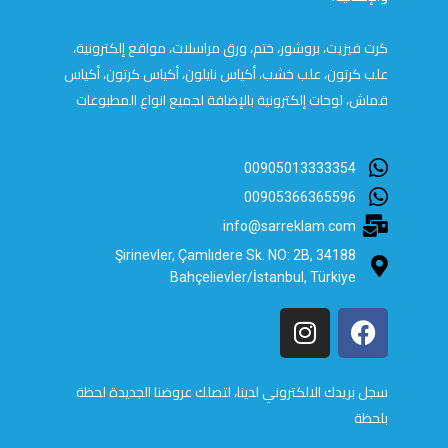
كرت فيزيت، بروشور، ختم، ورق مراسلات، مواقع إلكترونية،
علب كرتون، علب خشب، أكياس نايلون، أكياس كرتون، أكياس
قماش، لوحات إلكترونية بالإضافة لجميع انواع المطبوعات
00905013333354
00905366365596
info@sarreklam.com
Şirinevler, Çamlıdere Sk. NO: 2B, 34188
Bahçelievler/İstanbul, Türkiye
سجل بريدك الالكتروني لدينا، لتصلك عروضنا الجديدة لحظة
بلحظة