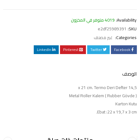
Availability:
4019 متوفر في المخزون
e2df25989391
SKU:
Categories:
غير مصنف
LinkedIn
Pinterest
Twitter
Facebook
الوصف
14,5 x 21 cm. Termo Deri Defter
Metal Roller Kalem ( Rubber Gövde )
Karton Kutu
Ebat :22 x 19,7 x 3 cm.