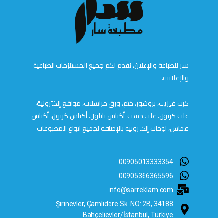
سار للطباعة والإعلان، نقدم لكم جميع المستلزمات الطباعية
والإعلانية.
كرت فيزيت، بروشور، ختم، ورق مراسلات، مواقع إلكترونية،
علب كرتون، علب خشب، أكياس نايلون، أكياس كرتون، أكياس
قماش، لوحات إلكترونية بالإضافة لجميع انواع المطبوعات
00905013333354
00905366365596
info@sarreklam.com
Şirinevler, Çamlıdere Sk. NO: 2B, 34188
Bahçelievler/İstanbul, Türkiye