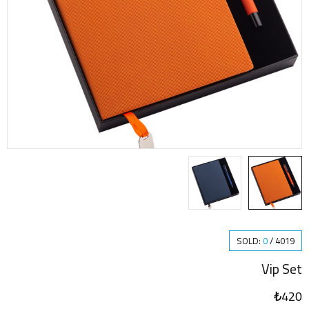
SOLD:
0
/
4019
Vip Set
₺
420