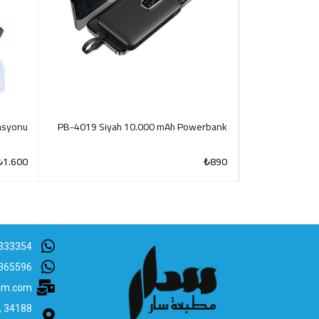
tasyonu
PB-4019 Siyah 10.000 mAh Powerbank
₺
1.600
₺
890
CK VIEW
QUICK VIEW
333354
365596
lam.com
B, 34188