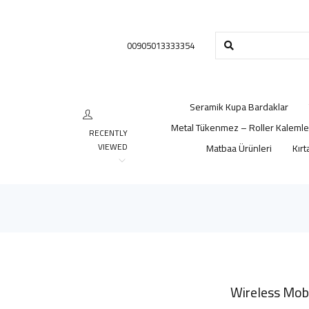
00905013333354
Seramik Kupa Bardaklar
Metal Tükenmez – Roller Kalemle
RECENTLY
VIEWED
Matbaa Ürünleri
Kırt
Wireless Mobi