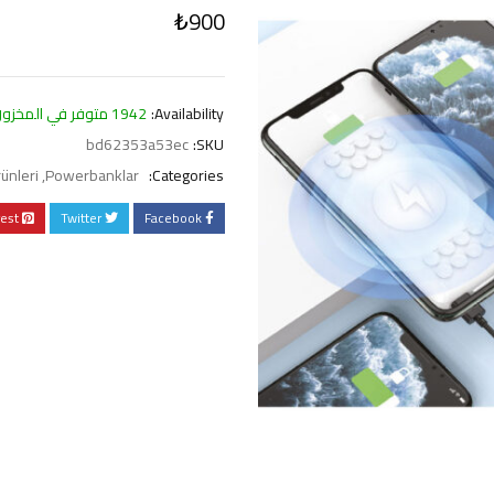
₺
900
Availability:
1942 متوفر في المخزون
bd62353a53ec
SKU:
ünleri
,
Powerbanklar
Categories:
rest
Twitter
Facebook