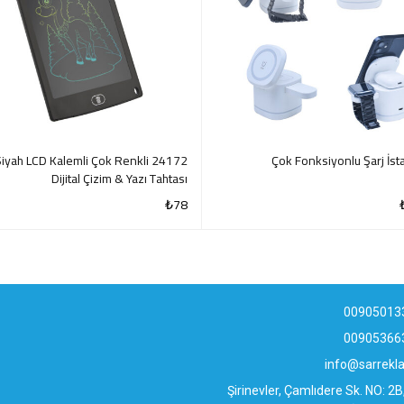
4172 Siyah LCD Kalemli Çok Renkli
Çok Fonksiyonlu Şarj İs
Dijital Çizim & Yazı Tahtası
₺
78
QUICK VIEW
QUI
00905013
00905366
info@sarrek
Şirinevler, Çamlıdere Sk. NO: 2