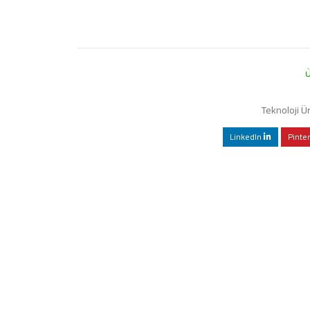
Teknoloji Ür
LinkedIn
Pinte