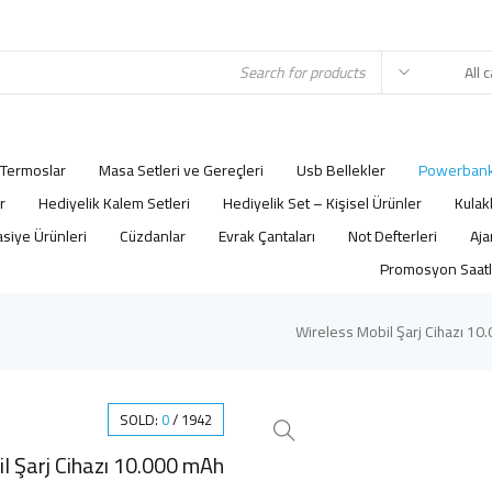
Termoslar
Masa Setleri ve Gereçleri
Usb Bellekler
Powerbank
r
Hediyelik Kalem Setleri
Hediyelik Set – Kişisel Ürünler
Kulak
asiye Ürünleri
Cüzdanlar
Evrak Çantaları
Not Defterleri
Promosyon Saatl
Wireless Mobil Şarj Cihazı 10
SOLD:
0
/
1942
l Şarj Cihazı 10.000 mAh