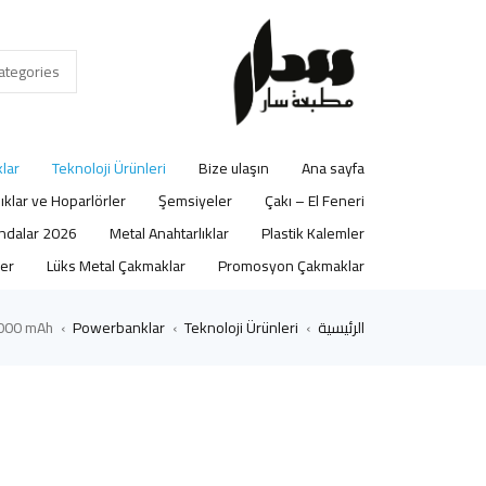
lar
Teknoloji Ürünleri
Bize ulaşın
Ana sayfa
lıklar ve Hoparlörler
Şemsiyeler
Çakı – El Feneri
2026 Ajandalar
Metal Anahtarlıklar
Plastik Kalemler
er
Lüks Metal Çakmaklar
Promosyon Çakmaklar
الرئيسية
Teknoloji Ürünleri
Powerbanklar
.000 mAh
›
›
›