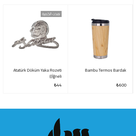
نفذت الكمية
Atatürk Döküm Yaka Rozeti
Bambu Termos Bardak
(İğneli)
₺
44
₺
600