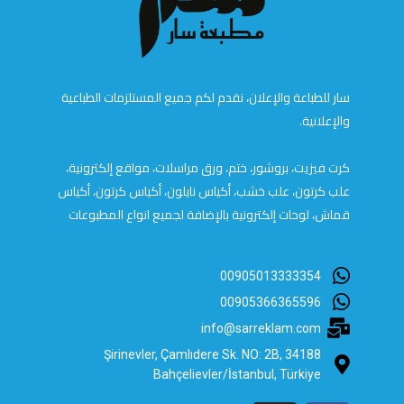
سار للطباعة والإعلان، نقدم لكم جميع المستلزمات الطباعية
والإعلانية.
كرت فيزيت، بروشور، ختم، ورق مراسلات، مواقع إلكترونية،
علب كرتون، علب خشب، أكياس نايلون، أكياس كرتون، أكياس
قماش، لوحات إلكترونية بالإضافة لجميع انواع المطبوعات
00905013333354
00905366365596
info@sarreklam.com
Şirinevler, Çamlıdere Sk. NO: 2B, 34188
Bahçelievler/İstanbul, Türkiye