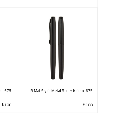
675-R Beyaz Metal Roller Kalem
675-R Mat Siyah Metal Roller Kalem
685-T Ayasofya
₺
108
₺
108
CK VIEW
QUICK VIEW