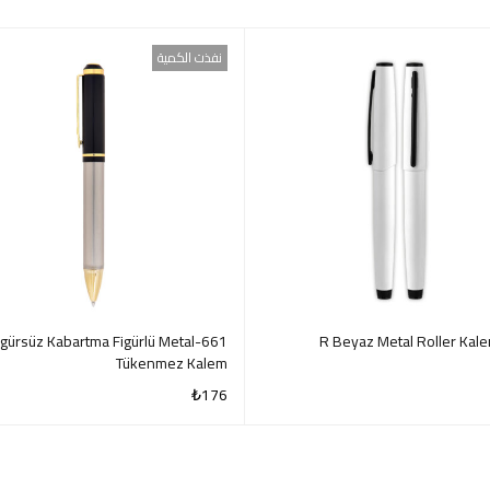
نفذت الكمية
-T Figürsüz Kabartma Figürlü Metal
Tükenmez Kalem
₺
176
QUICK VIEW
QUI