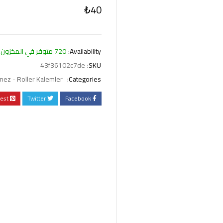
₺
40
Availability:
720 متوفر في المخزون
43f36102c7de
SKU:
ez - Roller Kalemler
Categories:
rest
Twitter
Facebook