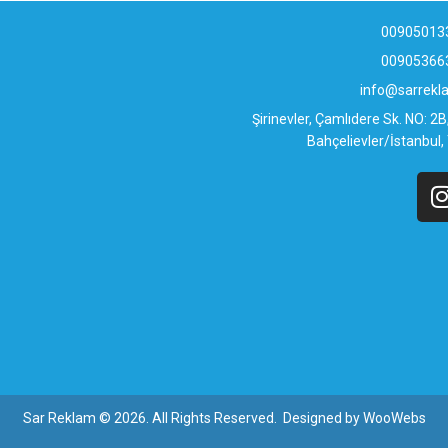
00905013
00905366
info@sarrek
Şirinevler, Çamlıdere Sk. NO: 2
Bahçelievler/İstanbul,
Sar Reklam © 2026. All Rights Reserved. Designed by
WooWebs