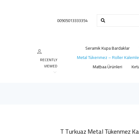
00905013333354
Seramik Kupa Bardaklar
Metal Tükenmez – Roller Kalemle
RECENTLY
VIEWED
Matbaa Ürünleri
Kırt