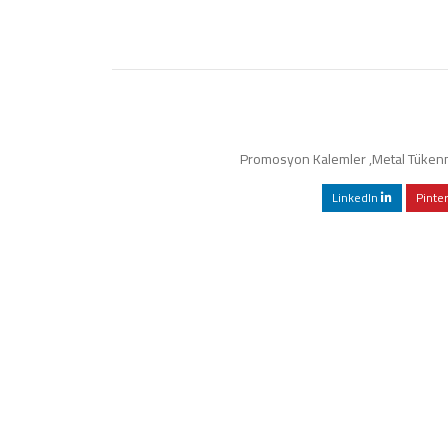
Promosyon Kalemler
,
Metal Tükenm
LinkedIn
Pinte