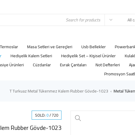
Termoslar
Masa Setleri ve Gereçleri
Usb Bellekler
Powerbank
r
Hediyelik Kalem Setleri
Hediyelik Set – Kişisel Ürünler
Kulak
asiye Ürünleri
Cüzdanlar
Evrak Çantaları
Not Defterleri
Promosyon Saatl
1023-T Turkuaz Metal Tükenmez Kalem Rubber Gövde
Metal Tüken
›
SOLD:
0
/
720
1023-T Turkuaz Metal Tükenmez Kalem Rubber Gövde