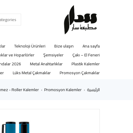
lar
Teknoloji Ürünleri
Bize ulaşın
Ana sayfa
lıklar ve Hoparlörler
Şemsiyeler
Çakı – El Feneri
2026 Ajandalar
Metal Anahtarlıklar
Plastik Kalemler
er
Lüks Metal Çakmaklar
Promosyon Çakmaklar
الرئيسية
Promosyon Kalemler
mez - Roller Kalemler
›
›