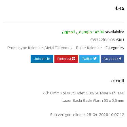
₺
34
Availability:
14500 متوفر في المخزون
f35722f8dc05
SKU:
Promosyon Kalemler
,
Metal Tükenmez - Roller Kalemler
Categories:
LinkedIn
Pinterest
Twitter
Facebook
الوصف
140 x Ø10 mm Koli/Kutu Adet: 500/50 Mavi Refil
Lazer Baskı Baskı Alanı : 55 x 5,5 mm
Son veri güncelleme: 28-04-2026 10:07:12