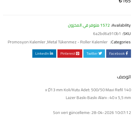
₺
165
Availability:
1572 متوفر في المخزون
6a2bd6a910b1
SKU:
Promosyon Kalemler
,
Metal Tükenmez - Roller Kalemler
Categories:
LinkedIn
Pinterest
Twitter
Facebook
الوصف
140 x Ø13 mm Koli/Kutu Adet: 500/50 Mavi Refil
Lazer Baskı Baskı Alanı : 40 x 5,5 mm
Son veri güncelleme: 28-04-2026 10:07:12