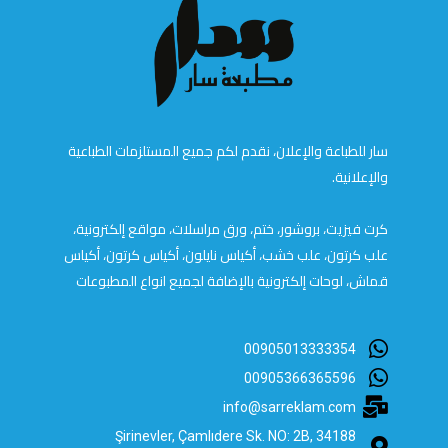
سار للطباعة والإعلان، نقدم لكم جميع المستلزمات الطباعية
والإعلانية.
كرت فيزيت، بروشور، ختم، ورق مراسلات، مواقع إلكترونية،
علب كرتون، علب خشب، أكياس نايلون، أكياس كرتون، أكياس
قماش، لوحات إلكترونية بالإضافة لجميع انواع المطبوعات
00905013333354
00905366365596
info@sarreklam.com
Şirinevler, Çamlıdere Sk. NO: 2B, 34188