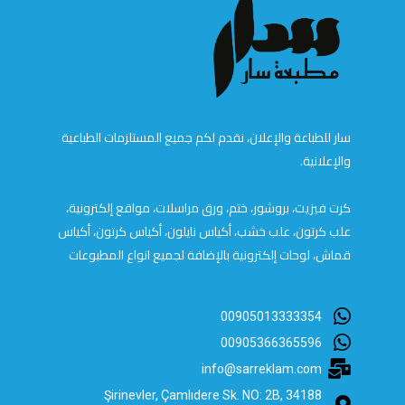
سار للطباعة والإعلان، نقدم لكم جميع المستلزمات الطباعية
والإعلانية.
كرت فيزيت، بروشور، ختم، ورق مراسلات، مواقع إلكترونية،
علب كرتون، علب خشب، أكياس نايلون، أكياس كرتون، أكياس
قماش، لوحات إلكترونية بالإضافة لجميع انواع المطبوعات
00905013333354
00905366365596
info@sarreklam.com
Şirinevler, Çamlıdere Sk. NO: 2B, 34188