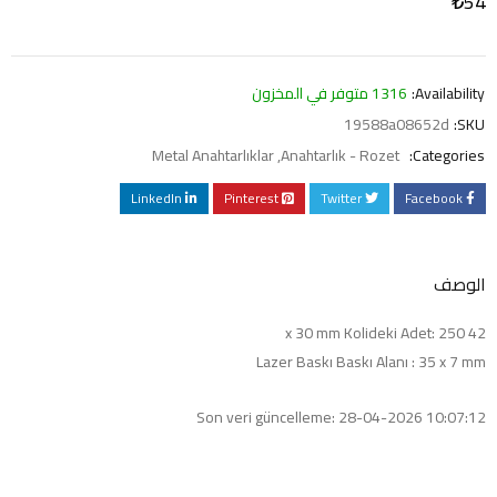
₺
54
Availability:
1316 متوفر في المخزون
19588a08652d
SKU:
Metal Anahtarlıklar
,
Anahtarlık - Rozet
Categories:
LinkedIn
Pinterest
Twitter
Facebook
الوصف
42 x 30 mm Kolideki Adet: 250
Lazer Baskı Baskı Alanı : 35 x 7 mm
Son veri güncelleme: 28-04-2026 10:07:12