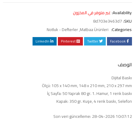
Availability:
غير متوفر في المخزون
8d703e3463d7
SKU:
Notluk - Defterler
,
Matbaa Ürünleri
Categories:
LinkedIn
Pinterest
Twitter
Facebook
الوصف
Dijital Baskı
Ölçü: 105 x 140 mm, 148 x 210 mm, 210 x 297 mm
İç Sayfa: 50 Yaprak 80 gr. 1. Hamur, 1 renk baskı
Kapak: 350 gr. Kuşe, 4 renk baskı, Selefon
Son veri güncelleme: 28-04-2026 10:07:12