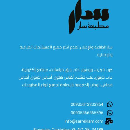
سار للطباعة والإعلان، نقدم لكم جميع المستلزمات الطباعية
والإعلانية.
كرت فيزيت، بروشور، ختم، ورق مراسلات، مواقع إلكترونية،
علب كرتون، علب خشب، أكياس نايلون، أكياس كرتون، أكياس
قماش، لوحات إلكترونية بالإضافة لجميع انواع المطبوعات
00905013333354
00905366365596
info@sarreklam.com
Şirinevler, Çamlıdere Sk. NO: 2B, 34188