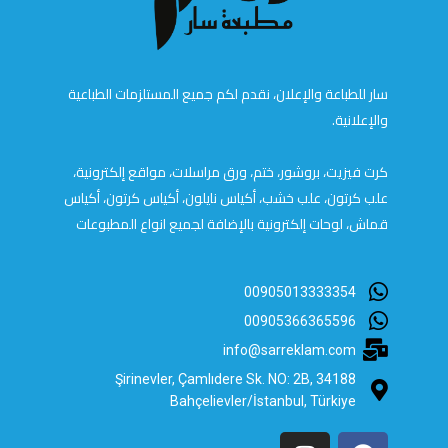
سار للطباعة والإعلان، نقدم لكم جميع المستلزمات الطباعية
والإعلانية.
كرت فيزيت، بروشور، ختم، ورق مراسلات، مواقع إلكترونية،
علب كرتون، علب خشب، أكياس نايلون، أكياس كرتون، أكياس
قماش، لوحات إلكترونية بالإضافة لجميع انواع المطبوعات
00905013333354
00905366365596
info@sarreklam.com
Şirinevler, Çamlıdere Sk. NO: 2B, 34188
Bahçelievler/İstanbul, Türkiye