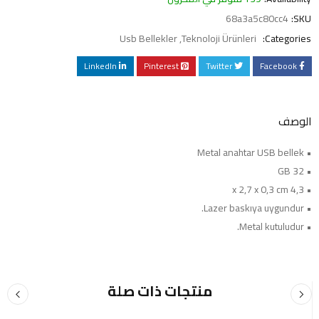
68a3a5c80cc4
SKU:
Usb Bellekler
,
Teknoloji Ürünleri
Categories:
LinkedIn
Pinterest
Twitter
Facebook
الوصف
• Metal anahtar USB bellek
• 32 GB
• 4,3 x 2,7 x 0,3 cm
• Lazer baskıya uygundur.
• Metal kutuludur.
منتجات ذات صلة