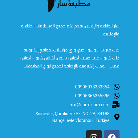
سار للطباعة والإعلان، نقدم لكم جميع المستلزمات الطباعية
والإعلانية.
كرت فيزيت، بروشور، ختم، ورق مراسلات، مواقع إلكترونية،
علب كرتون، علب خشب، أكياس نايلون، أكياس كرتون، أكياس
قماش، لوحات إلكترونية بالإضافة لجميع انواع المطبوعات
00905013333354
00905366365596
info@sarreklam.com
Şirinevler, Çamlıdere Sk. NO: 2B, 34188
Bahçelievler/İstanbul, Türkiye