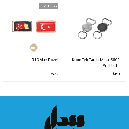
نفذت الكمية
R10 Altın Rozet
6603 Krom Tek Taraflı Metal
Anahtarlık
₺
22
₺
60