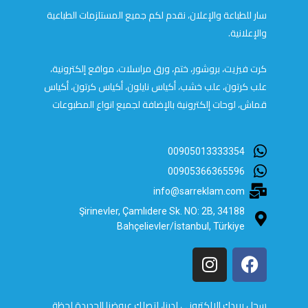
سار للطباعة والإعلان، نقدم لكم جميع المستلزمات الطباعية
والإعلانية.
كرت فيزيت، بروشور، ختم، ورق مراسلات، مواقع إلكترونية،
علب كرتون، علب خشب، أكياس نايلون، أكياس كرتون، أكياس
قماش، لوحات إلكترونية بالإضافة لجميع انواع المطبوعات
00905013333354
00905366365596
info@sarreklam.com
Şirinevler, Çamlıdere Sk. NO: 2B, 34188
Bahçelievler/İstanbul, Türkiye
سجل بريدك الالكتروني لدينا، لتصلك عروضنا الجديدة لحظة