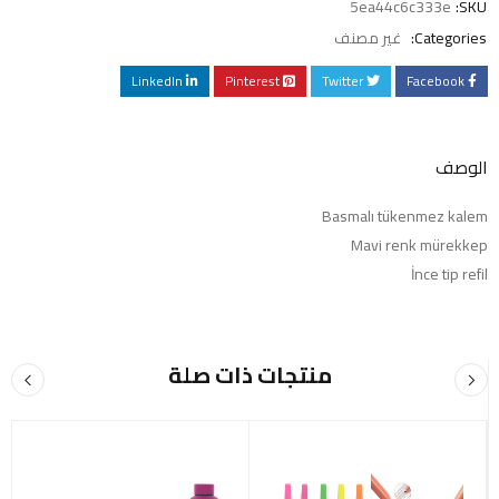
5ea44c6c333e
SKU:
غير مصنف
Categories:
LinkedIn
Pinterest
Twitter
Facebook
الوصف
Basmalı tükenmez kalem
Mavi renk mürekkep
İnce tip refil
منتجات ذات صلة