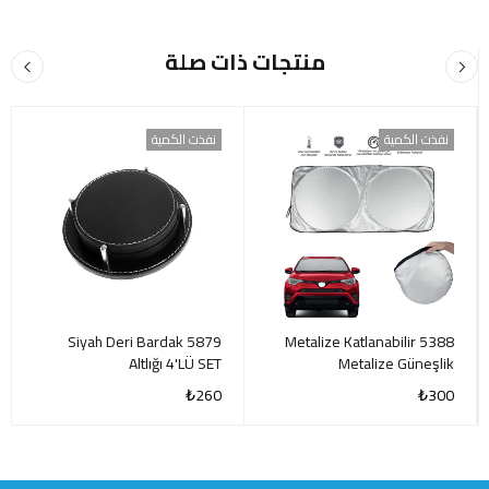
منتجات ذات صلة
نفذت الكمية
نفذت الكمية
5879 Siyah Deri Bardak
5388 Metalize Katlanabilir
Altlığı 4'LÜ SET
Metalize Güneşlik
₺
260
₺
300