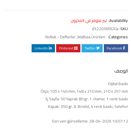
Availability:
غير متوفر في المخزون
d522036f820a
SKU:
Notluk - Defterler
,
Matbaa Ürünleri
Categories:
LinkedIn
Pinterest
Twitter
Facebook
الوصف
Dijital Baskı
Ölçü: 105 x 140 mm, 148 x 210 mm, 210 x 297 mm
İç Sayfa: 50 Yaprak 80 gr. 1. Hamur, 1 renk baskı
Kapak: 350 gr. A. Bristol, 4 renk baskı, Selefon
Son veri güncelleme: 28-04-2026 10:07:12