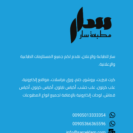
سار للطباعة والإعلان، نقدم لكم جميع المستلزمات الطباعية
والإعلانية.
كرت فيزيت، بروشور، ختم، ورق مراسلات، مواقع إلكترونية،
علب كرتون، علب خشب، أكياس نايلون، أكياس كرتون، أكياس
قماش، لوحات إلكترونية بالإضافة لجميع انواع المطبوعات
00905013333354
00905366365596
info@sarreklam.com