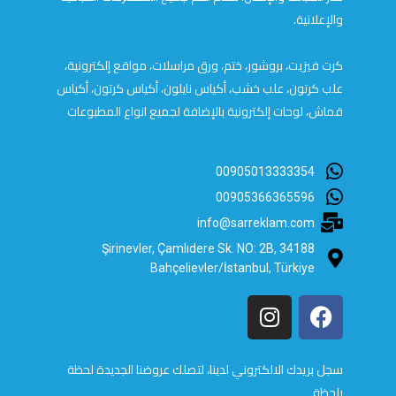
والإعلانية.
كرت فيزيت، بروشور، ختم، ورق مراسلات، مواقع إلكترونية،
علب كرتون، علب خشب، أكياس نايلون، أكياس كرتون، أكياس
قماش، لوحات إلكترونية بالإضافة لجميع انواع المطبوعات
00905013333354
00905366365596
info@sarreklam.com
Şirinevler, Çamlıdere Sk. NO: 2B, 34188
Bahçelievler/İstanbul, Türkiye
سجل بريدك الالكتروني لدينا، لتصلك عروضنا الجديدة لحظة
بلحظة