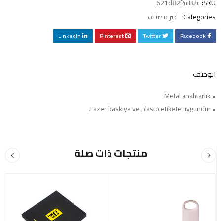
621d82f4c82c
SKU:
Categories:
غير مصنف
LinkedIn
Pinterest
Twitter
Facebook
الوصف
• Metal anahtarlık
• Lazer baskıya ve plasto etikete uygundur.
منتجات ذات صلة