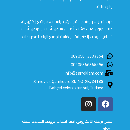
والإعلانية.
كرت فيزيت، بروشور، ختم، ورق مراسلات، مواقع إلكترونية،
علب كرتون، علب خشب، أكياس نايلون، أكياس كرتون، أكياس
قماش، لوحات إلكترونية بالإضافة لجميع انواع المطبوعات
00905013333354
00905366365596
info@sarreklam.com
Şirinevler, Çamlıdere Sk. NO: 2B, 34188
Bahçelievler/İstanbul, Türkiye
سجل بريدك الالكتروني لدينا، لتصلك عروضنا الجديدة لحظة
بلحظة