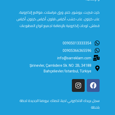
كرت فيزيت، بروشور، ختم، ورق مراسلات، مواقع إلكترونية،
علب كرتون، علب خشب، أكياس نايلون، أكياس كرتون، أكياس
قماش، لوحات إلكترونية بالإضافة لجميع انواع المطبوعات
00905013333354
00905366365596
info@sarreklam.com
Şirinevler, Çamlıdere Sk. NO: 2B, 34188
Bahçelievler/İstanbul, Türkiye
سجل بريدك الالكتروني لدينا، لتصلك عروضنا الجديدة لحظة
بلحظة