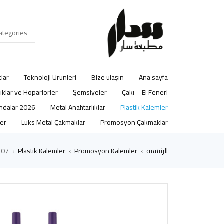
lar
Teknoloji Ürünleri
Bize ulaşın
Ana sayfa
lıklar ve Hoparlörler
Şemsiyeler
Çakı – El Feneri
2026 Ajandalar
Metal Anahtarlıklar
Plastik Kalemler
er
Lüks Metal Çakmaklar
Promosyon Çakmaklar
الرئيسية
Promosyon Kalemler
Plastik Kalemler
or Plastik Tükenmez Kalem
›
›
›