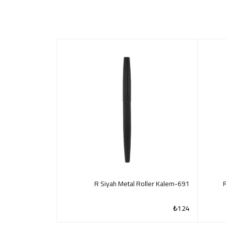
675-R Beyaz Metal Roller Kalem
691-R Siyah Metal Roller Kalem
₺
108
₺
124
QUICK VIEW
QUICK VIEW