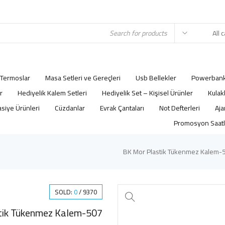
Termoslar
Masa Setleri ve Gereçleri
Usb Bellekler
Powerbank
r
Hediyelik Kalem Setleri
Hediyelik Set – Kişisel Ürünler
Kulak
asiye Ürünleri
Cüzdanlar
Evrak Çantaları
Not Defterleri
Promosyon Saatl
507-BK M
SOLD:
0
/
9370
507-BK Mor Plastik Tükenmez Kalem