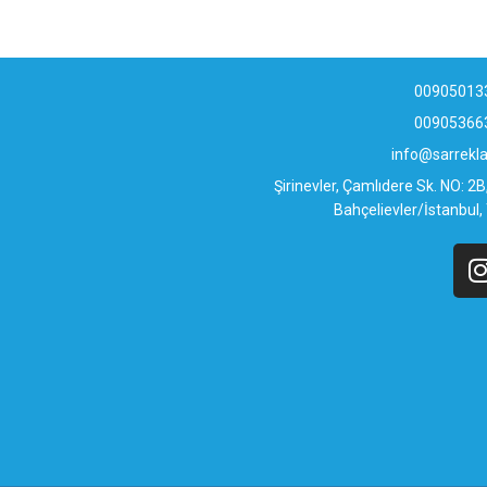
00905013
00905366
info@sarrek
Şirinevler, Çamlıdere Sk. NO: 2
Bahçelievler/İstanbul,