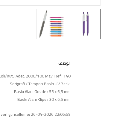
الوصف
140 x Ø10 mm Koli/Kutu Adet: 2000/100 Mavi Refil
Serigrafi / Tampon Baskı UV Baskı
Baskı Alanı Gövde : 55 x 6,5 mm
Baskı Alanı Klips : 30 x 6,5 mm
 veri güncelleme: 26-04-2026 22:06:59