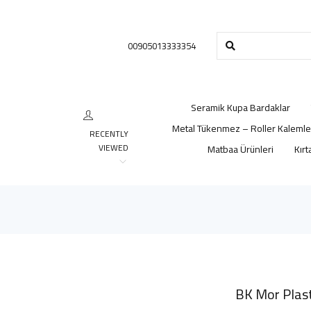
00905013333354
Seramik Kupa Bardaklar
Metal Tükenmez – Roller Kalemle
RECENTLY
VIEWED
Matbaa Ürünleri
Kırt