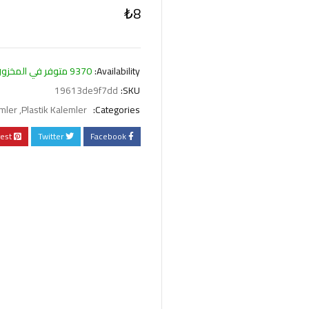
₺
8
Availability:
9370 متوفر في المخزون
19613de9f7dd
SKU:
mler
,
Plastik Kalemler
Categories:
rest
Twitter
Facebook