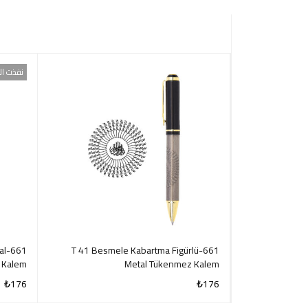
نفذت ال
al
661-T 41 Besmele Kabartma Figürlü
1107-T Atatürk 
r Kalem
Metal Tükenmez Kalem
₺
176
₺
176
CK VIEW
QUICK VIEW