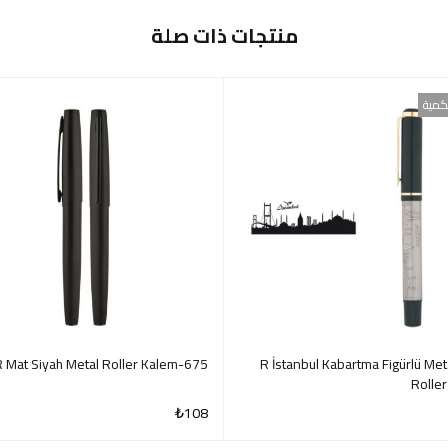
منتجات ذات صلة
كمية
675-R Mat Siyah Metal Roller Kalem
661-R İstanbul Kabartma Figürlü Met
Rolle
₺
108
QUICK VIEW
QUI